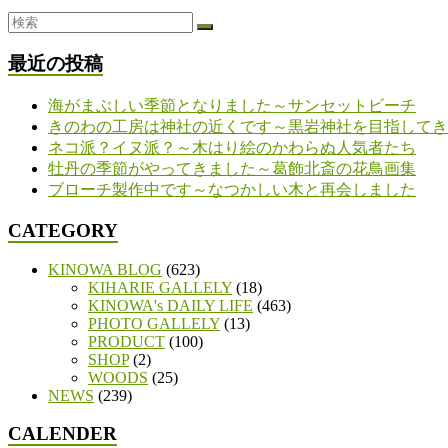
最近の投稿
海がまぶしい季節となりました～サンセットビーチ
きのわの工房は神社の近くです～黒岩神社を目指してき
ネコ派？イヌ派？～木はり絵のかわらぬ人気者たち
牡丹の季節がやってきました～葛飾北斎の花鳥画集
ブローチ製作中です～なつかしい木と再会しました
CATEGORY
KINOWA BLOG
(623)
KIHARIE GALLELY
(18)
KINOWA's DAILY LIFE
(463)
PHOTO GALLELY
(13)
PRODUCT
(100)
SHOP
(2)
WOODS
(25)
NEWS
(239)
CALENDER