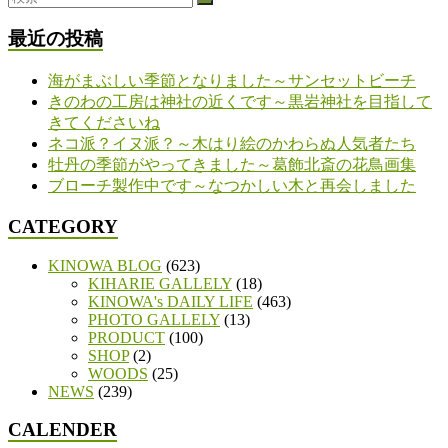
最近の投稿
海がまぶしい季節となりました～サンセットビーチ
きのわの工房は神社の近くです～黒岩神社を目指して
きてくださいね
ネコ派？イヌ派？～木はり絵のかわらぬ人気者たち
牡丹の季節がやってきました～葛飾北斎の花鳥画集
ブローチ製作中です～なつかしい木と再会しました
CATEGORY
KINOWA BLOG
(623)
KIHARIE GALLELY
(18)
KINOWA's DAILY LIFE
(463)
PHOTO GALLELY
(13)
PRODUCT
(100)
SHOP
(2)
WOODS
(25)
NEWS
(239)
CALENDER