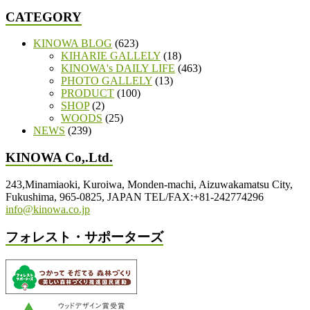
CATEGORY
KINOWA BLOG
(623)
KIHARIE GALLELY
(18)
KINOWA's DAILY LIFE
(463)
PHOTO GALLELY
(13)
PRODUCT
(100)
SHOP
(2)
WOODS
(25)
NEWS
(239)
KINOWA Co,.Ltd.
243,Minamiaoki, Kuroiwa, Monden-machi, Aizuwakamatsu City,
Fukushima, 965-0825, JAPAN TEL/FAX:+81-242774296
info@kinowa.co.jp
フォレスト・サポーターズ