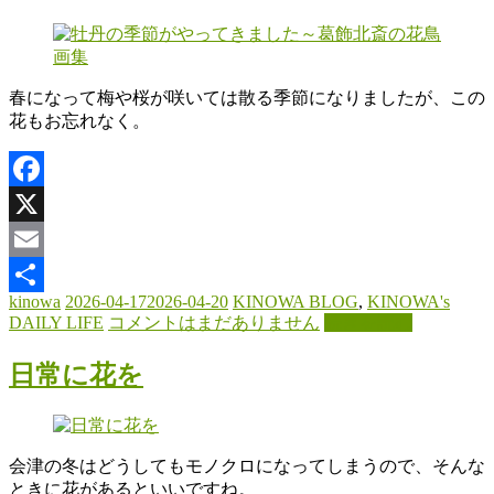
わ
木
と
春になって梅や桜が咲いては散る季節になりましたが、この
と
花もお忘れなく。
も
に
暮
Facebook
ら
す。
X
Email
kinowa
2026-04-17
2026-04-20
KINOWA BLOG
,
KINOWA's
共
DAILY LIFE
コメントはまだありません
続きを読む
有
日常に花を
会津の冬はどうしてもモノクロになってしまうので、そんな
ときに花があるといいですね。