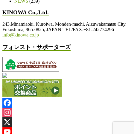
NEWS
(239)
KINOWA Co,.Ltd.
243,Minamiaoki, Kuroiwa, Monden-machi, Aizuwakamatsu City,
Fukushima, 965-0825, JAPAN TEL/FAX:+81-242774296
info@kinowa.co.jp
フォレスト・サポーターズ
Facebook
Instagram
X