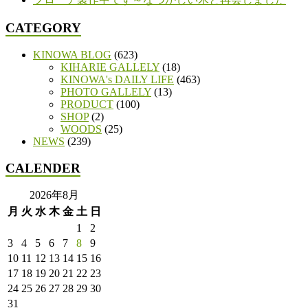
CATEGORY
KINOWA BLOG
(623)
KIHARIE GALLELY
(18)
KINOWA's DAILY LIFE
(463)
PHOTO GALLELY
(13)
PRODUCT
(100)
SHOP
(2)
WOODS
(25)
NEWS
(239)
CALENDER
2026年8月
月
火
水
木
金
土
日
1
2
3
4
5
6
7
8
9
10
11
12
13
14
15
16
17
18
19
20
21
22
23
24
25
26
27
28
29
30
31