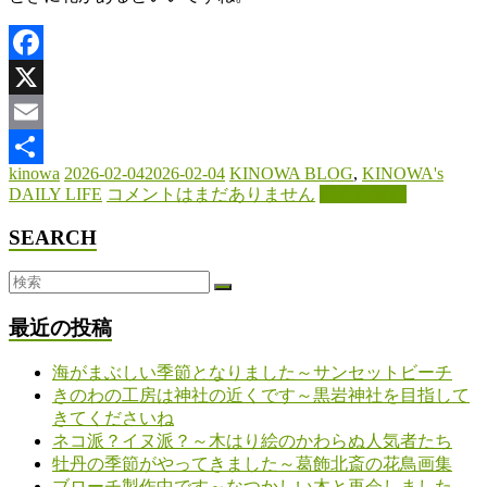
Facebook
X
Email
kinowa
2026-02-04
2026-02-04
KINOWA BLOG
,
KINOWA's
共
DAILY LIFE
コメントはまだありません
続きを読む
有
SEARCH
最近の投稿
海がまぶしい季節となりました～サンセットビーチ
きのわの工房は神社の近くです～黒岩神社を目指して
きてくださいね
ネコ派？イヌ派？～木はり絵のかわらぬ人気者たち
牡丹の季節がやってきました～葛飾北斎の花鳥画集
ブローチ製作中です～なつかしい木と再会しました