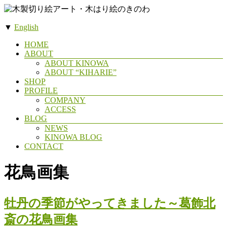
コ
ン
▼
English
テ
木
ン
メ
HOME
製
ツ
ABOUT
ニ
へ
ABOUT KINOWA
切
ュ
ス
ABOUT “KIHARIE”
ー
り
SHOP
キ
絵
PROFILE
ッ
COMPANY
ア
プ
ACCESS
ー
BLOG
NEWS
ト・
KINOWA BLOG
木
CONTACT
は
花鳥画集
り
絵
の
牡丹の季節がやってきました～葛飾北
き
斎の花鳥画集
の