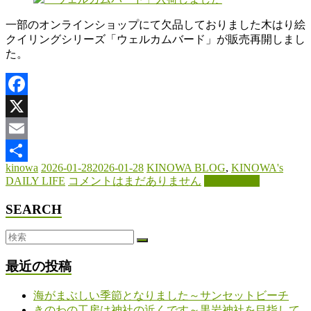
わ
一部のオンラインショップにて欠品しておりました木はり絵
クイリングシリーズ「ウェルカムバード」が販売再開しまし
木
た。
と
と
も
に
Facebook
暮
X
ら
す。
Email
kinowa
2026-01-28
2026-01-28
KINOWA BLOG
,
KINOWA's
共
DAILY LIFE
コメントはまだありません
続きを読む
有
SEARCH
最近の投稿
海がまぶしい季節となりました～サンセットビーチ
きのわの工房は神社の近くです～黒岩神社を目指して