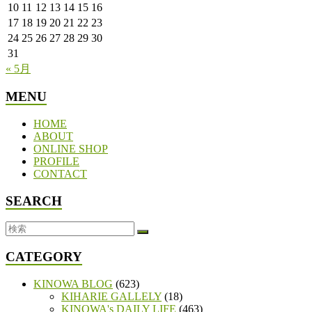
10
11
12
13
14
15
16
17
18
19
20
21
22
23
24
25
26
27
28
29
30
31
« 5月
MENU
HOME
ABOUT
ONLINE SHOP
PROFILE
CONTACT
SEARCH
CATEGORY
KINOWA BLOG
(623)
KIHARIE GALLELY
(18)
KINOWA's DAILY LIFE
(463)