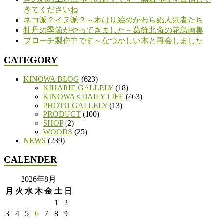
きてくださいね
ネコ派？イヌ派？～木はり絵のかわらぬ人気者たち
牡丹の季節がやってきました～葛飾北斎の花鳥画集
ブローチ製作中です～なつかしい木と再会しました
CATEGORY
KINOWA BLOG
(623)
KIHARIE GALLELY
(18)
KINOWA's DAILY LIFE
(463)
PHOTO GALLELY
(13)
PRODUCT
(100)
SHOP
(2)
WOODS
(25)
NEWS
(239)
CALENDER
2026年8月
月
火
水
木
金
土
日
1
2
3
4
5
6
7
8
9