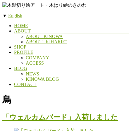
コ
ン
▼
English
テ
木
ン
メ
HOME
製
ツ
ABOUT
ニ
へ
ABOUT KINOWA
切
ュ
ス
ABOUT “KIHARIE”
ー
り
SHOP
キ
絵
PROFILE
ッ
COMPANY
ア
プ
ACCESS
ー
BLOG
NEWS
ト・
KINOWA BLOG
木
CONTACT
は
鳥
り
絵
の
「ウェルカムバード」入荷しました
き
の