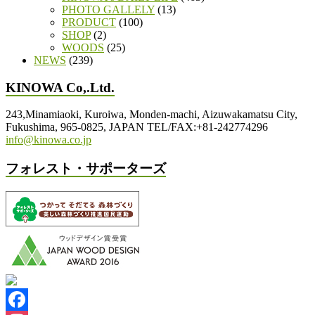
PHOTO GALLELY
(13)
PRODUCT
(100)
SHOP
(2)
WOODS
(25)
NEWS
(239)
KINOWA Co,.Ltd.
243,Minamiaoki, Kuroiwa, Monden-machi, Aizuwakamatsu City,
Fukushima, 965-0825, JAPAN TEL/FAX:+81-242774296
info@kinowa.co.jp
フォレスト・サポーターズ