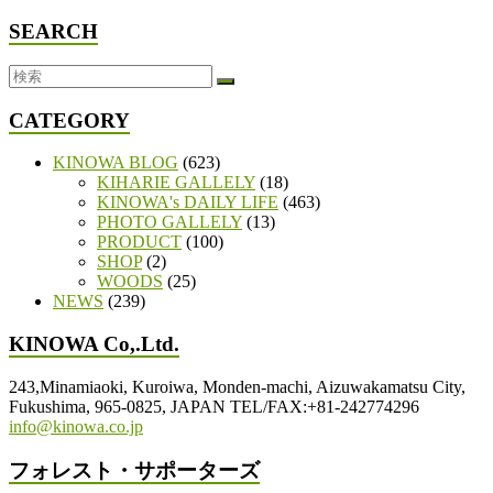
SEARCH
CATEGORY
KINOWA BLOG
(623)
KIHARIE GALLELY
(18)
KINOWA's DAILY LIFE
(463)
PHOTO GALLELY
(13)
PRODUCT
(100)
SHOP
(2)
WOODS
(25)
NEWS
(239)
KINOWA Co,.Ltd.
243,Minamiaoki, Kuroiwa, Monden-machi, Aizuwakamatsu City,
Fukushima, 965-0825, JAPAN TEL/FAX:+81-242774296
info@kinowa.co.jp
フォレスト・サポーターズ