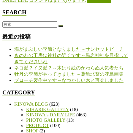
DAILY LIFE
コメントはまだありません
続きを読む
有
SEARCH
最近の投稿
海がまぶしい季節となりました～サンセットビーチ
きのわの工房は神社の近くです～黒岩神社を目指して
きてくださいね
ネコ派？イヌ派？～木はり絵のかわらぬ人気者たち
牡丹の季節がやってきました～葛飾北斎の花鳥画集
ブローチ製作中です～なつかしい木と再会しました
CATEGORY
KINOWA BLOG
(623)
KIHARIE GALLELY
(18)
KINOWA's DAILY LIFE
(463)
PHOTO GALLELY
(13)
PRODUCT
(100)
SHOP
(2)