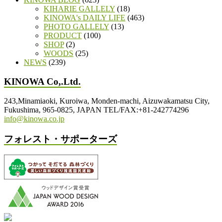
KIHARIE GALLELY
(18)
KINOWA's DAILY LIFE
(463)
PHOTO GALLELY
(13)
PRODUCT
(100)
SHOP
(2)
WOODS
(25)
NEWS
(239)
KINOWA Co,.Ltd.
243,Minamiaoki, Kuroiwa, Monden-machi, Aizuwakamatsu City,
Fukushima, 965-0825, JAPAN TEL/FAX:+81-242774296
info@kinowa.co.jp
フォレスト・サポーターズ