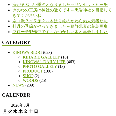
海がまぶしい季節となりました～サンセットビーチ
きのわの工房は神社の近くです～黒岩神社を目指して
きてくださいね
ネコ派？イヌ派？～木はり絵のかわらぬ人気者たち
牡丹の季節がやってきました～葛飾北斎の花鳥画集
ブローチ製作中です～なつかしい木と再会しました
CATEGORY
KINOWA BLOG
(623)
KIHARIE GALLELY
(18)
KINOWA's DAILY LIFE
(463)
PHOTO GALLELY
(13)
PRODUCT
(100)
SHOP
(2)
WOODS
(25)
NEWS
(239)
CALENDER
2026年8月
月
火
水
木
金
土
日