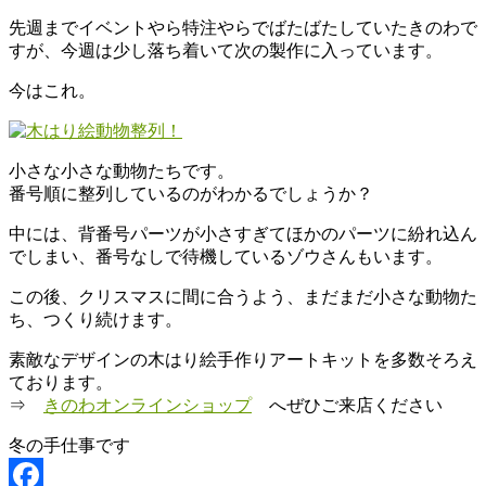
わ
先週までイベントやら特注やらでばたばたしていたきのわで
すが、今週は少し落ち着いて次の製作に入っています。
木
と
今はこれ。
と
も
に
小さな小さな動物たちです。
暮
番号順に整列しているのがわかるでしょうか？
ら
す。
中には、背番号パーツが小さすぎてほかのパーツに紛れ込ん
でしまい、番号なしで待機しているゾウさんもいます。
この後、クリスマスに間に合うよう、まだまだ小さな動物た
ち、つくり続けます。
素敵なデザインの木はり絵手作りアートキットを多数そろえ
ております。
⇒
きのわオンラインショップ
へぜひご来店ください
冬の手仕事です