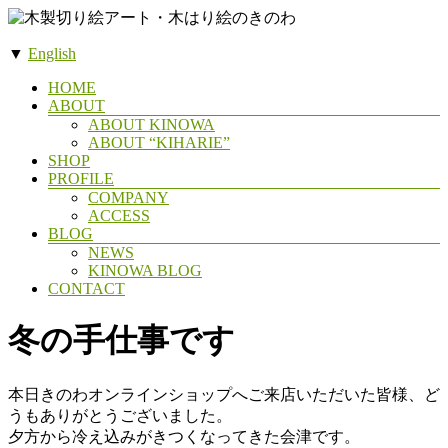
コ
ン
▼
English
テ
木
ン
メ
HOME
製
ツ
ABOUT
ニ
へ
ABOUT KINOWA
切
ュ
ス
ABOUT “KIHARIE”
ー
り
SHOP
キ
絵
PROFILE
ッ
COMPANY
ア
プ
ACCESS
ー
BLOG
NEWS
ト・
KINOWA BLOG
木
CONTACT
は
冬の手仕事です
り
絵
の
本日きのわオンラインショップへご来店いただいた皆様、ど
き
うもありがとうございました。
夕方から冷え込みがきつくなってきた会津です。
の