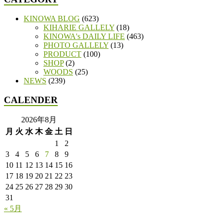
KINOWA BLOG
(623)
KIHARIE GALLELY
(18)
KINOWA's DAILY LIFE
(463)
PHOTO GALLELY
(13)
PRODUCT
(100)
SHOP
(2)
WOODS
(25)
NEWS
(239)
CALENDER
2026年8月
月
火
水
木
金
土
日
1
2
3
4
5
6
7
8
9
10
11
12
13
14
15
16
17
18
19
20
21
22
23
24
25
26
27
28
29
30
31
« 5月