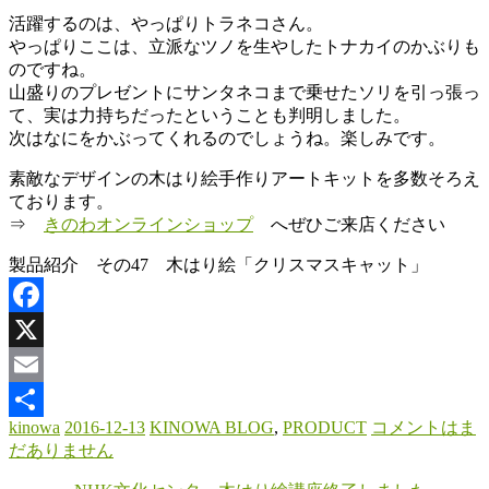
活躍するのは、やっぱりトラネコさん。
やっぱりここは、立派なツノを生やしたトナカイのかぶりも
のですね。
山盛りのプレゼントにサンタネコまで乗せたソリを引っ張っ
て、実は力持ちだったということも判明しました。
次はなにをかぶってくれるのでしょうね。楽しみです。
素敵なデザインの木はり絵手作りアートキットを多数そろえ
ております。
⇒
きのわオンラインショップ
へぜひご来店ください
製品紹介 その47 木はり絵「クリスマスキャット」
Facebook
X
Email
kinowa
2016-12-13
KINOWA BLOG
,
PRODUCT
コメントはま
共
だありません
有