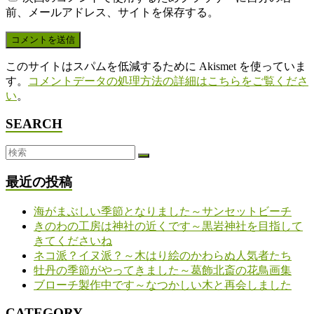
前、メールアドレス、サイトを保存する。
このサイトはスパムを低減するために Akismet を使っていま
す。
コメントデータの処理方法の詳細はこちらをご覧くださ
い
。
SEARCH
最近の投稿
海がまぶしい季節となりました～サンセットビーチ
きのわの工房は神社の近くです～黒岩神社を目指して
きてくださいね
ネコ派？イヌ派？～木はり絵のかわらぬ人気者たち
牡丹の季節がやってきました～葛飾北斎の花鳥画集
ブローチ製作中です～なつかしい木と再会しました
CATEGORY