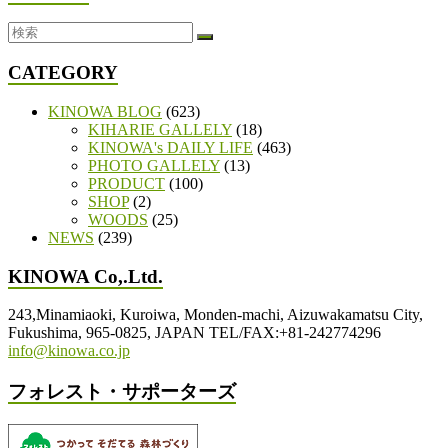
CATEGORY
KINOWA BLOG
(623)
KIHARIE GALLELY
(18)
KINOWA's DAILY LIFE
(463)
PHOTO GALLELY
(13)
PRODUCT
(100)
SHOP
(2)
WOODS
(25)
NEWS
(239)
KINOWA Co,.Ltd.
243,Minamiaoki, Kuroiwa, Monden-machi, Aizuwakamatsu City,
Fukushima, 965-0825, JAPAN TEL/FAX:+81-242774296
info@kinowa.co.jp
フォレスト・サポーターズ