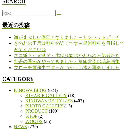
SEARCH
最近の投稿
海がまぶしい季節となりました～サンセットビーチ
きのわの工房は神社の近くです～黒岩神社を目指して
きてくださいね
ネコ派？イヌ派？～木はり絵のかわらぬ人気者たち
牡丹の季節がやってきました～葛飾北斎の花鳥画集
ブローチ製作中です～なつかしい木と再会しました
CATEGORY
KINOWA BLOG
(623)
KIHARIE GALLELY
(18)
KINOWA's DAILY LIFE
(463)
PHOTO GALLELY
(13)
PRODUCT
(100)
SHOP
(2)
WOODS
(25)
NEWS
(239)