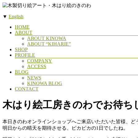
コ
ン
▼
English
テ
木
ン
メ
HOME
製
ツ
ABOUT
ニ
へ
ABOUT KINOWA
切
ュ
ス
ABOUT “KIHARIE”
ー
り
SHOP
キ
絵
PROFILE
ッ
COMPANY
ア
プ
ACCESS
ー
BLOG
NEWS
ト・
KINOWA BLOG
木
CONTACT
は
木はり絵工房きのわでお待ち
り
絵
の
本日きのわオンラインショップへご来店いただいた皆様、ど
き
明日からの晴天を期待させる、ピカピカの1日でしたね。
の