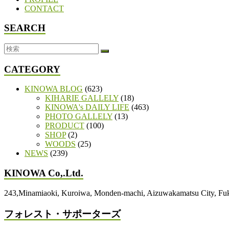
CONTACT
SEARCH
CATEGORY
KINOWA BLOG
(623)
KIHARIE GALLELY
(18)
KINOWA's DAILY LIFE
(463)
PHOTO GALLELY
(13)
PRODUCT
(100)
SHOP
(2)
WOODS
(25)
NEWS
(239)
KINOWA Co,.Ltd.
243,Minamiaoki, Kuroiwa, Monden-machi, Aizuwakamatsu City, 
フォレスト・サポーターズ