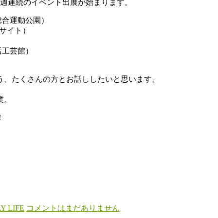
4週連続のイベント出展が始まります。
総合運動公園）
サイト）
活工芸館）
う、たくさんの方とお話ししたいと思います。
業。
！
Y LIFE
コメントはまだありません