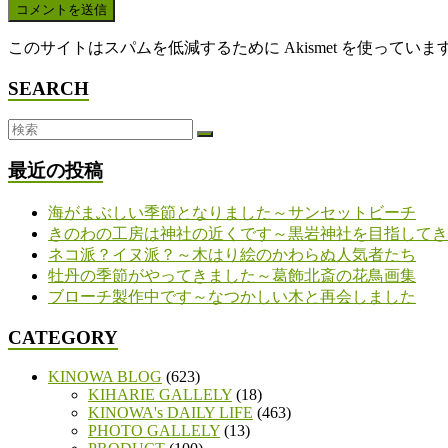
このサイトはスパムを低減するために Akismet を使っていま
SEARCH
最近の投稿
海がまぶしい季節となりました～サンセットビーチ
きのわの工房は神社の近くです～黒岩神社を目指してき
ネコ派？イヌ派？～木はり絵のかわらぬ人気者たち
牡丹の季節がやってきました～葛飾北斎の花鳥画集
ブローチ製作中です～なつかしい木と再会しました
CATEGORY
KINOWA BLOG
(623)
KIHARIE GALLELY
(18)
KINOWA's DAILY LIFE
(463)
PHOTO GALLELY
(13)