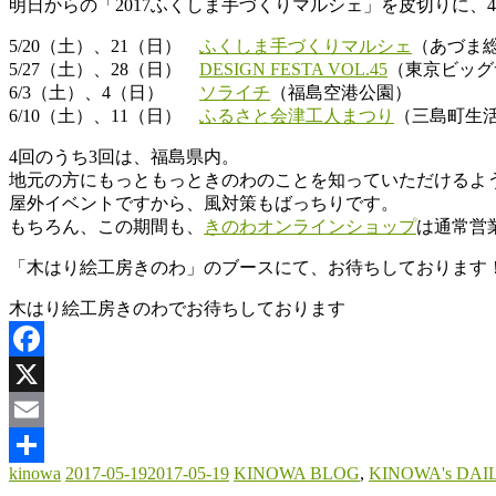
明日からの「2017ふくしま手づくりマルシェ」を皮切りに、
わ
5/20（土）、21（日）
ふくしま手づくりマルシェ
（あづま
木
5/27（土）、28（日）
DESIGN FESTA VOL.45
（東京ビッグ
と
6/3（土）、4（日）
ソライチ
（福島空港公園）
と
6/10（土）、11（日）
ふるさと会津工人まつり
（三島町生
も
4回のうち3回は、福島県内。
に
地元の方にもっともっときのわのことを知っていただけるよ
暮
屋外イベントですから、風対策もばっちりです。
ら
もちろん、この期間も、
きのわオンラインショップ
は通常営
す。
「木はり絵工房きのわ」のブースにて、お待ちしております
木はり絵工房きのわでお待ちしております
Facebook
X
Email
kinowa
2017-05-19
2017-05-19
KINOWA BLOG
,
KINOWA's DAIL
共