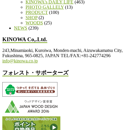
KINOWA's DAILY LIFE
(463)
PHOTO GALLELY
(13)
PRODUCT
(100)
SHOP
(2)
WOODS
(25)
NEWS
(239)
KINOWA Co,.Ltd.
243,Minamiaoki, Kuroiwa, Monden-machi, Aizuwakamatsu City,
Fukushima, 965-0825, JAPAN TEL/FAX:+81-242774296
info@kinowa.co.jp
フォレスト・サポーターズ