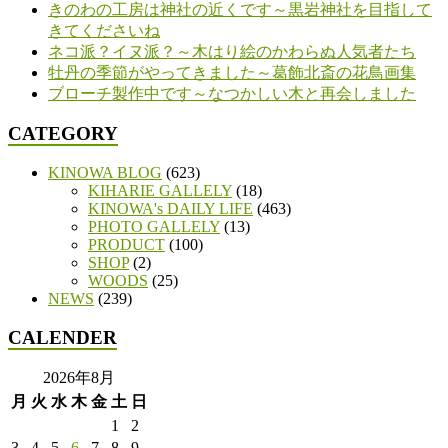
きのわの工房は神社の近くです～黒岩神社を目指して
きてくださいね
ネコ派？イヌ派？～木はり絵のかわらぬ人気者たち
牡丹の季節がやってきました～葛飾北斎の花鳥画集
ブローチ製作中です～なつかしい木と再会しました
CATEGORY
KINOWA BLOG
(623)
KIHARIE GALLELY
(18)
KINOWA's DAILY LIFE
(463)
PHOTO GALLELY
(13)
PRODUCT
(100)
SHOP
(2)
WOODS
(25)
NEWS
(239)
CALENDER
2026年8月
月
火
水
木
金
土
日
1
2
3
4
5
6
7
8
9