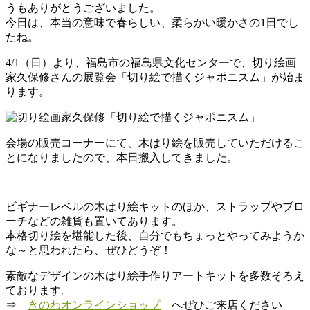
うもありがとうございました。
わ
今日は、本当の意味で春らしい、柔らかい暖かさの1日でし
たね。
木
と
4/1（日）より、福島市の福島県文化センターで、切り絵画
と
家久保修さんの展覧会「切り絵で描くジャポニスム」が始ま
も
ります。
に
暮
ら
す。
会場の販売コーナーにて、木はり絵を販売していただけるこ
とになりましたので、本日搬入してきました。
ビギナーレベルの木はり絵キットのほか、ストラップやブロ
ーチなどの雑貨も置いてあります。
本格切り絵を堪能した後、自分でもちょっとやってみようか
な～と思われたら、ぜひどうぞ！
素敵なデザインの木はり絵手作りアートキットを多数そろえ
ております。
⇒
きのわオンラインショップ
へぜひご来店ください