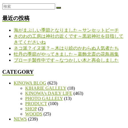
最近の投稿
海がまぶしい季節となりました～サンセットビーチ
きのわの工房は神社の近くです～黒岩神社を目指して
きてくださいね
ネコ派？イヌ派？～木はり絵のかわらぬ人気者たち
牡丹の季節がやってきました～葛飾北斎の花鳥画集
ブローチ製作中です～なつかしい木と再会しました
CATEGORY
KINOWA BLOG
(623)
KIHARIE GALLELY
(18)
KINOWA's DAILY LIFE
(463)
PHOTO GALLELY
(13)
PRODUCT
(100)
SHOP
(2)
WOODS
(25)
NEWS
(239)