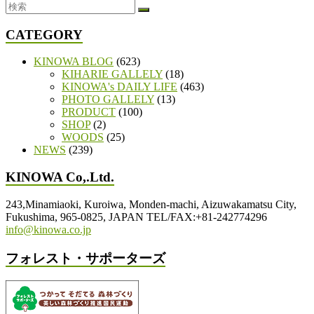
CATEGORY
KINOWA BLOG
(623)
KIHARIE GALLELY
(18)
KINOWA's DAILY LIFE
(463)
PHOTO GALLELY
(13)
PRODUCT
(100)
SHOP
(2)
WOODS
(25)
NEWS
(239)
KINOWA Co,.Ltd.
243,Minamiaoki, Kuroiwa, Monden-machi, Aizuwakamatsu City,
Fukushima, 965-0825, JAPAN TEL/FAX:+81-242774296
info@kinowa.co.jp
フォレスト・サポーターズ