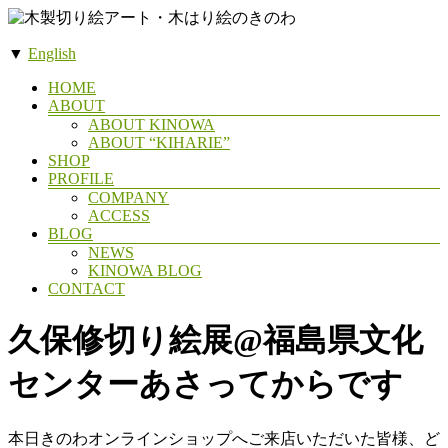
コ
ン
▼
English
テ
木
ン
メ
HOME
製
ツ
ABOUT
ニ
へ
ABOUT KINOWA
切
ュ
ス
ABOUT “KIHARIE”
ー
り
SHOP
キ
絵
PROFILE
ッ
COMPANY
ア
プ
ACCESS
ー
BLOG
NEWS
ト・
KINOWA BLOG
木
CONTACT
は
久保修切り絵展@福島県文化
り
絵
センターあさってからです
の
き
の
本日きのわオンラインショップへご来店いただいた皆様、ど