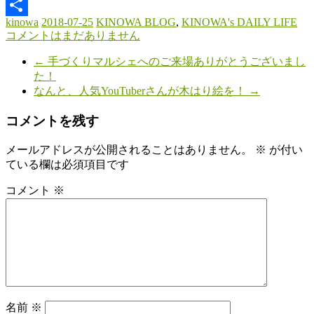
Email
kinowa
2018-07-25
KINOWA BLOG
,
KINOWA's DAILY LIFE
共
コメントはまだありません
有
←
手づくりマルシェへのご来場ありがとうございまし
た！
なんと、人気YouTuberさんが木はり絵を！
→
コメントを残す
メールアドレスが公開されることはありません。
※
が付い
ている欄は必須項目です
コメント
※
名前
※