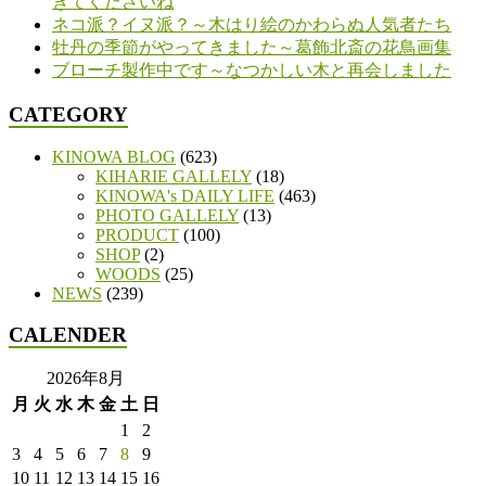
きてくださいね
ネコ派？イヌ派？～木はり絵のかわらぬ人気者たち
牡丹の季節がやってきました～葛飾北斎の花鳥画集
ブローチ製作中です～なつかしい木と再会しました
CATEGORY
KINOWA BLOG
(623)
KIHARIE GALLELY
(18)
KINOWA's DAILY LIFE
(463)
PHOTO GALLELY
(13)
PRODUCT
(100)
SHOP
(2)
WOODS
(25)
NEWS
(239)
CALENDER
2026年8月
月
火
水
木
金
土
日
1
2
3
4
5
6
7
8
9
10
11
12
13
14
15
16