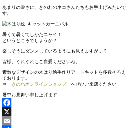
わ
あまりの暑さに、きのわのネコさんたちもお手上げみたいで
す。
木
と
と
暑くて暑くてしかたニャイ！
も
というところでしょうか？
に
暮
楽しそうにダンスしているようにも見えますが…？
ら
す。
皆様、くれぐれもご自愛くださいね。
素敵なデザインの木はり絵手作りアートキットを多数そろえ
ております。
⇒
きのわオンラインショップ
へぜひご来店ください
暑中お見舞い申し上げます
Facebook
X