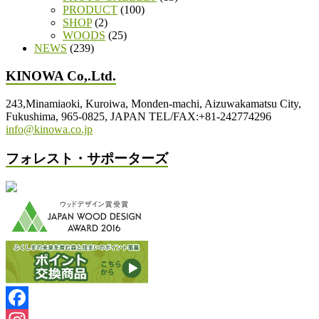
PRODUCT
(100)
SHOP
(2)
WOODS
(25)
NEWS
(239)
KINOWA Co,.Ltd.
243,Minamiaoki, Kuroiwa, Monden-machi, Aizuwakamatsu City,
Fukushima, 965-0825, JAPAN TEL/FAX:+81-242774296
info@kinowa.co.jp
フォレスト・サポーターズ