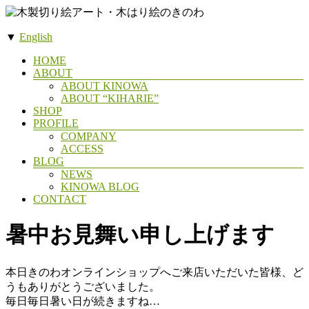
コ
ン
▼
English
テ
木
ン
メ
HOME
製
ツ
ABOUT
ニ
へ
ABOUT KINOWA
切
ュ
ス
ABOUT “KIHARIE”
ー
り
SHOP
キ
絵
PROFILE
ッ
COMPANY
ア
プ
ACCESS
ー
BLOG
NEWS
ト・
KINOWA BLOG
木
CONTACT
は
暑中お見舞い申し上げます
り
絵
の
本日きのわオンラインショップへご来店いただいた皆様、ど
き
うもありがとうございました。
毎日毎日暑い日が続きますね…
の