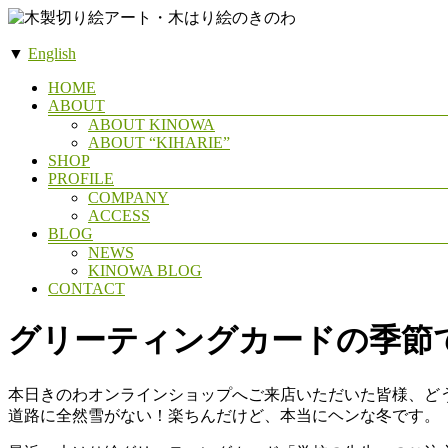
コ
ン
▼
English
テ
木
ン
メ
HOME
製
ツ
ABOUT
ニ
へ
ABOUT KINOWA
切
ュ
ス
ABOUT “KIHARIE”
ー
り
SHOP
キ
絵
PROFILE
ッ
COMPANY
ア
プ
ACCESS
ー
BLOG
NEWS
ト・
KINOWA BLOG
木
CONTACT
は
グリーティングカードの季節
り
絵
の
本日きのわオンラインショップへご来店いただいた皆様、ど
き
道路に全然雪がない！楽ちんだけど、本当にヘンな冬です。
の