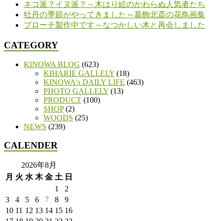
ネコ派？イヌ派？～木はり絵のかわらぬ人気者たち
牡丹の季節がやってきました～葛飾北斎の花鳥画集
ブローチ製作中です～なつかしい木と再会しました
CATEGORY
KINOWA BLOG
(623)
KIHARIE GALLELY
(18)
KINOWA's DAILY LIFE
(463)
PHOTO GALLELY
(13)
PRODUCT
(100)
SHOP
(2)
WOODS
(25)
NEWS
(239)
CALENDER
2026年8月
月
火
水
木
金
土
日
1
2
3
4
5
6
7
8
9
10
11
12
13
14
15
16