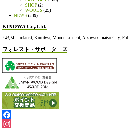
SHOP
(2)
WOODS
(25)
NEWS
(239)
KINOWA Co,.Ltd.
243,Minamiaoki, Kuroiwa, Monden-machi, Aizuwakamatsu City, 
フォレスト・サポーターズ
Facebook