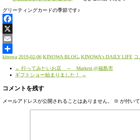
グリーティングカードの季節です♪
Facebook
X
Email
kinowa
2019-02-06
KINOWA BLOG
,
KINOWA's DAILY LIFE
コ
共
←
行ってみたいお店 ～ Markest @福島市
有
ギフトショー始まりました！
→
コメントを残す
メールアドレスが公開されることはありません。
※
が付いて