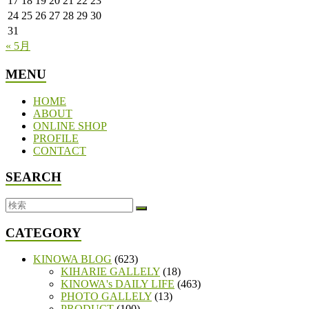
17
18
19
20
21
22
23
24
25
26
27
28
29
30
31
« 5月
MENU
HOME
ABOUT
ONLINE SHOP
PROFILE
CONTACT
SEARCH
CATEGORY
KINOWA BLOG
(623)
KIHARIE GALLELY
(18)
KINOWA's DAILY LIFE
(463)
PHOTO GALLELY
(13)
PRODUCT
(100)