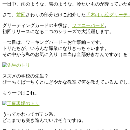
き
一日中、雨のような、雪のような、冷たいものが降っていた
の
さて、
前回
さわりの部分だけご紹介した
「木はり絵グリーテ
わ
グリーティングカードの主役は、
ファニーバード
。
木
初回リリースになる二つのシリーズで大活躍します。
と
一つ目は、ワーキングバード～お仕事編～です。
と
トリたちが、いろんな職業になりきっちゃいます。
も
その中から私のお気に入り（本当は全部好きなんですが）を
に
暮
ら
す。
スズメの学校の先生？
ぴーちくぱーちくとにぎやかな教室で何を教えているんでし
もう一つはこれ。
うってかわってガテン系。
どこまでも突き進んでいけそうですね。