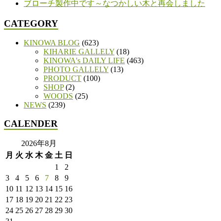
ブローチ製作中です～なつかしい木と再会しました
CATEGORY
KINOWA BLOG
(623)
KIHARIE GALLELY
(18)
KINOWA's DAILY LIFE
(463)
PHOTO GALLELY
(13)
PRODUCT
(100)
SHOP
(2)
WOODS
(25)
NEWS
(239)
CALENDER
2026年8月
月
火
水
木
金
土
日
1
2
3
4
5
6
7
8
9
10
11
12
13
14
15
16
17
18
19
20
21
22
23
24
25
26
27
28
29
30