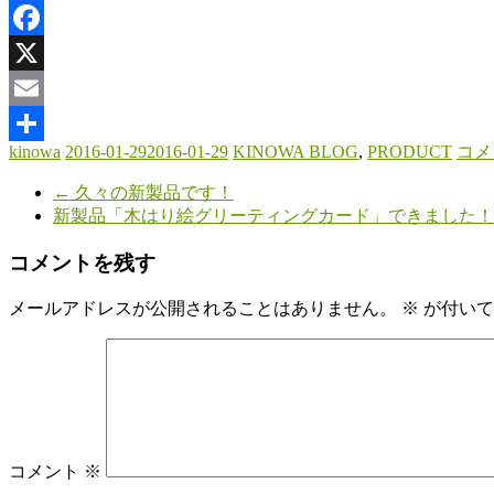
Facebook
X
Email
kinowa
2016-01-29
2016-01-29
KINOWA BLOG
,
PRODUCT
コメ
共
←
久々の新製品です！
有
新製品「木はり絵グリーティングカード」できました
コメントを残す
メールアドレスが公開されることはありません。
※
が付いて
コメント
※