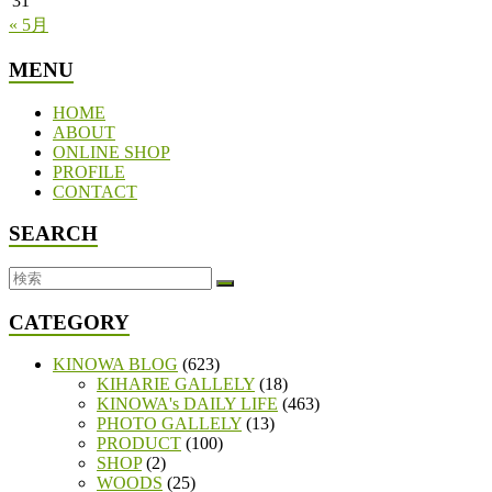
31
« 5月
MENU
HOME
ABOUT
ONLINE SHOP
PROFILE
CONTACT
SEARCH
CATEGORY
KINOWA BLOG
(623)
KIHARIE GALLELY
(18)
KINOWA's DAILY LIFE
(463)
PHOTO GALLELY
(13)
PRODUCT
(100)
SHOP
(2)
WOODS
(25)