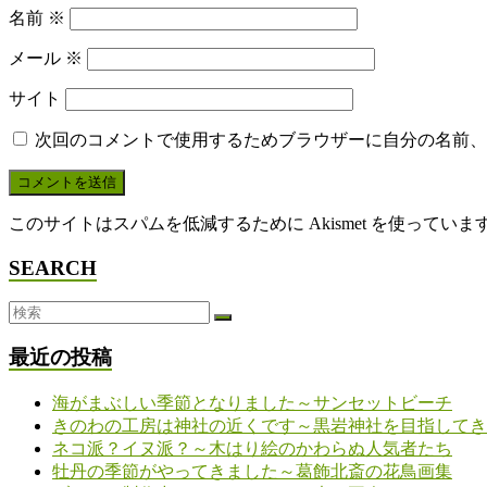
名前
※
メール
※
サイト
次回のコメントで使用するためブラウザーに自分の名前、
このサイトはスパムを低減するために Akismet を使っていま
SEARCH
最近の投稿
海がまぶしい季節となりました～サンセットビーチ
きのわの工房は神社の近くです～黒岩神社を目指してき
ネコ派？イヌ派？～木はり絵のかわらぬ人気者たち
牡丹の季節がやってきました～葛飾北斎の花鳥画集