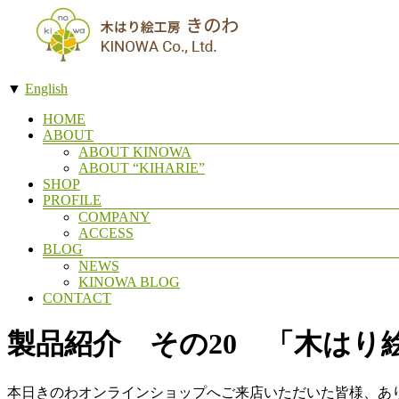
コ
ン
テ
ン
▼
English
ツ
木
へ
メ
HOME
ス
製
ABOUT
ニ
キ
ABOUT KINOWA
切
ュ
ッ
ABOUT “KIHARIE”
ー
り
プ
SHOP
絵
PROFILE
COMPANY
ア
ACCESS
ー
BLOG
NEWS
ト・
KINOWA BLOG
木
CONTACT
は
製品紹介 その20 「木はり
り
絵
の
本日きのわオンラインショップへご来店いただいた皆様、あ