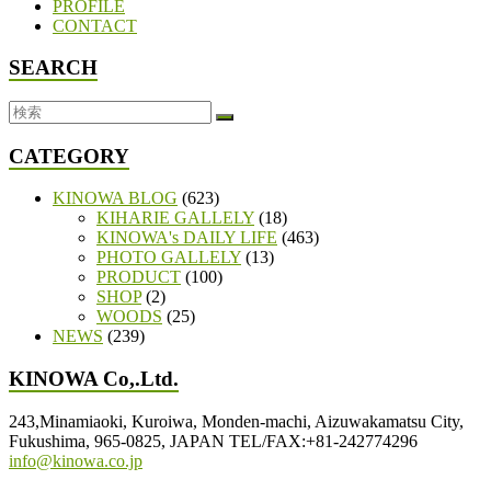
PROFILE
CONTACT
SEARCH
CATEGORY
KINOWA BLOG
(623)
KIHARIE GALLELY
(18)
KINOWA's DAILY LIFE
(463)
PHOTO GALLELY
(13)
PRODUCT
(100)
SHOP
(2)
WOODS
(25)
NEWS
(239)
KINOWA Co,.Ltd.
243,Minamiaoki, Kuroiwa, Monden-machi, Aizuwakamatsu City,
Fukushima, 965-0825, JAPAN TEL/FAX:+81-242774296
info@kinowa.co.jp