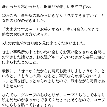
わ
暑かったり寒かったり、服選びが難しい季節ですね。
木
10時ごろ、事務所の窓からいきなり「見学できますか？」と
と
女性の顔がのぞきました。
と
も
「大丈夫ですよ～」とお答えすると、車が1台入ってきて、
に
熟女のお姉さま方が次々と。
暮
5人の女性が木はり絵を見に来てくださいました。
ら
す。
せまい事務所の中でわいわい楽しくお買い物をされる合間に
お聞きした話では、お友達グループでいわきから会津に遊び
に来られたとのこと。
最後に、「せっかくだからお写真お撮りしましょうか？」と
いうと、「もうこの歳になると、写真なんか撮らないのよ
～」と肩をばしっとやられましたので、残念ながら写真はあ
りません(^^;
なんでも、グループのおひとりが、コープのちらしで木はり
絵を見たのがきっかけできてくださったそうなので、コープ
のちらしを貼っておきますね。