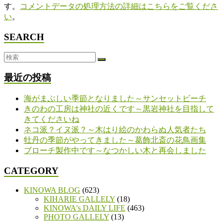
す。
コメントデータの処理方法の詳細はこちらをご覧くださ
い
。
SEARCH
最近の投稿
海がまぶしい季節となりました～サンセットビーチ
きのわの工房は神社の近くです～黒岩神社を目指して
きてくださいね
ネコ派？イヌ派？～木はり絵のかわらぬ人気者たち
牡丹の季節がやってきました～葛飾北斎の花鳥画集
ブローチ製作中です～なつかしい木と再会しました
CATEGORY
KINOWA BLOG
(623)
KIHARIE GALLELY
(18)
KINOWA's DAILY LIFE
(463)
PHOTO GALLELY
(13)