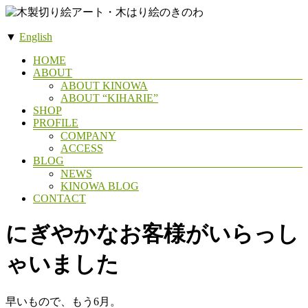
コ
ン
▼
English
テ
木
ン
メ
HOME
製
ツ
ABOUT
ニ
へ
ABOUT KINOWA
切
ュ
ス
ABOUT “KIHARIE”
ー
り
SHOP
キ
絵
PROFILE
ッ
COMPANY
ア
プ
ACCESS
ー
BLOG
NEWS
ト・
KINOWA BLOG
木
CONTACT
は
にぎやかなお客様がいらっし
り
絵
ゃいました
の
き
の
早いもので、もう6月。