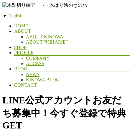
コ
ン
▼
English
テ
木
ン
メ
HOME
製
ツ
ABOUT
ニ
へ
ABOUT KINOWA
切
ュ
ス
ABOUT “KIHARIE”
ー
り
SHOP
キ
絵
PROFILE
ッ
COMPANY
ア
プ
ACCESS
ー
BLOG
NEWS
ト・
KINOWA BLOG
木
CONTACT
は
LINE公式アカウントお友だ
り
絵
ち募集中！今すぐ登録で特典
の
き
GET
の