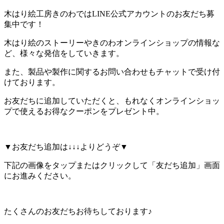
わ
木はり絵工房きのわではLINE公式アカウントのお友だち募
集中です！
木
と
木はり絵のストーリーやきのわオンラインショップの情報な
と
ど、様々な発信をしていきます。
も
に
また、製品や製作に関するお問い合わせもチャットで受け付
暮
けております。
ら
お友だちに追加していただくと、もれなくオンラインショッ
す。
プで使えるお得なクーポンをプレゼント中。
▼お友だち追加は↓↓↓よりどうぞ▼
下記の画像をタップまたはクリックして「友だち追加」画面
にお進みください。
たくさんのお友だちお待ちしております♪