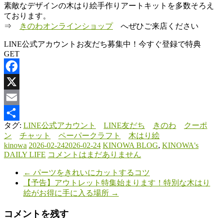
素敵なデザインの木はり絵手作りアートキットを多数そろえ
ております。
⇒
きのわオンラインショップ
へぜひご来店ください
LINE公式アカウントお友だち募集中！今すぐ登録で特典
GET
Facebook
X
Email
タグ:
LINE公式アカウント
LINE友だち
きのわ
クーポ
共
ン
チャット
ペーパークラフト
木はり絵
有
kinowa
2026-02-24
2026-02-24
KINOWA BLOG
,
KINOWA's
DAILY LIFE
コメントはまだありません
←
パーツをきれいにカットするコツ
【予告】アウトレット特集始まります！特別な木はり
絵がお得に手に入る場所
→
コメントを残す