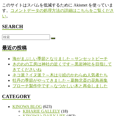
このサイトはスパムを低減するために Akismet を使っていま
す。
コメントデータの処理方法の詳細はこちらをご覧くださ
い
。
SEARCH
最近の投稿
海がまぶしい季節となりました～サンセットビーチ
きのわの工房は神社の近くです～黒岩神社を目指して
きてくださいね
ネコ派？イヌ派？～木はり絵のかわらぬ人気者たち
牡丹の季節がやってきました～葛飾北斎の花鳥画集
ブローチ製作中です～なつかしい木と再会しました
CATEGORY
KINOWA BLOG
(623)
KIHARIE GALLELY
(18)
KINOWA's DAILY LIFE
(463)