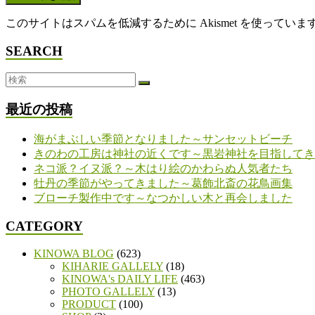
このサイトはスパムを低減するために Akismet を使っていま
SEARCH
最近の投稿
海がまぶしい季節となりました～サンセットビーチ
きのわの工房は神社の近くです～黒岩神社を目指してき
ネコ派？イヌ派？～木はり絵のかわらぬ人気者たち
牡丹の季節がやってきました～葛飾北斎の花鳥画集
ブローチ製作中です～なつかしい木と再会しました
CATEGORY
KINOWA BLOG
(623)
KIHARIE GALLELY
(18)
KINOWA's DAILY LIFE
(463)
PHOTO GALLELY
(13)
PRODUCT
(100)