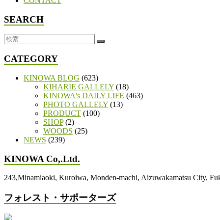
CONTACT
SEARCH
CATEGORY
KINOWA BLOG
(623)
KIHARIE GALLELY
(18)
KINOWA's DAILY LIFE
(463)
PHOTO GALLELY
(13)
PRODUCT
(100)
SHOP
(2)
WOODS
(25)
NEWS
(239)
KINOWA Co,.Ltd.
243,Minamiaoki, Kuroiwa, Monden-machi, Aizuwakamatsu City, 
フォレスト・サポーターズ