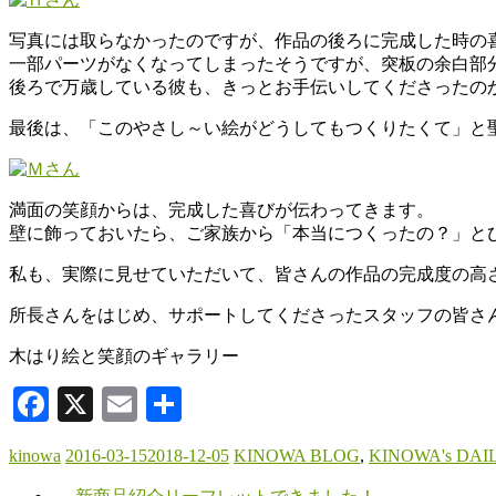
写真には取らなかったのですが、作品の後ろに完成した時の
一部パーツがなくなってしまったそうですが、突板の余白部
後ろで万歳している彼も、きっとお手伝いしてくださったの
最後は、「このやさし～い絵がどうしてもつくりたくて」と
満面の笑顔からは、完成した喜びが伝わってきます。
壁に飾っておいたら、ご家族から「本当につくったの？」と
私も、実際に見せていただいて、皆さんの作品の完成度の高
所長さんをはじめ、サポートしてくださったスタッフの皆さ
木はり絵と笑顔のギャラリー
Facebook
X
Email
共
有
kinowa
2016-03-15
2018-12-05
KINOWA BLOG
,
KINOWA's DAIL