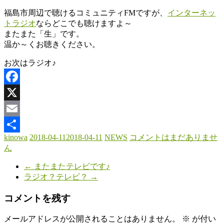
わ
福島市周辺で聴けるコミュニティFMですが、
インターネッ
トラジオ
ならどこでも聴けますよ～
木
またまた「生」です。
と
温か～くお聴きください。
と
も
お次はラジオ♪
に
暮
Facebook
ら
す。
X
Email
kinowa
2018-04-11
2018-04-11
NEWS
コメントはまだありませ
共
ん
有
←
またまたテレビです♪
ラジオ？テレビ？
→
コメントを残す
メールアドレスが公開されることはありません。
※
が付い