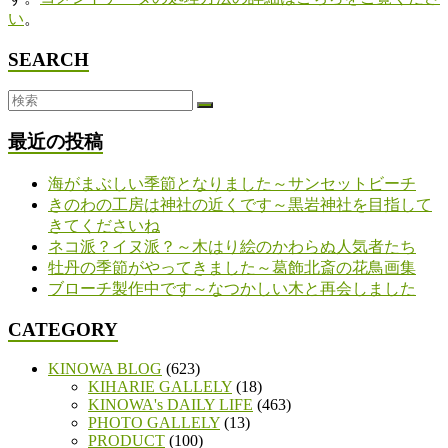
い
。
SEARCH
最近の投稿
海がまぶしい季節となりました～サンセットビーチ
きのわの工房は神社の近くです～黒岩神社を目指して
きてくださいね
ネコ派？イヌ派？～木はり絵のかわらぬ人気者たち
牡丹の季節がやってきました～葛飾北斎の花鳥画集
ブローチ製作中です～なつかしい木と再会しました
CATEGORY
KINOWA BLOG
(623)
KIHARIE GALLELY
(18)
KINOWA's DAILY LIFE
(463)
PHOTO GALLELY
(13)
PRODUCT
(100)