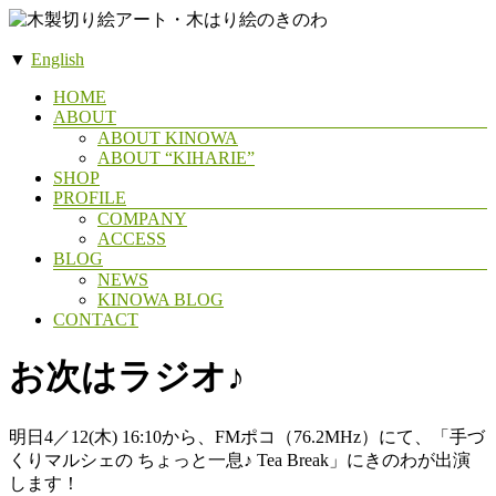
コ
ン
▼
English
テ
木
ン
メ
HOME
製
ツ
ABOUT
ニ
へ
ABOUT KINOWA
切
ュ
ス
ABOUT “KIHARIE”
ー
り
SHOP
キ
絵
PROFILE
ッ
COMPANY
ア
プ
ACCESS
ー
BLOG
NEWS
ト・
KINOWA BLOG
木
CONTACT
は
お次はラジオ♪
り
絵
の
明日4／12(木) 16:10から、FMポコ（76.2MHz）にて、「手づ
き
くりマルシェの ちょっと一息♪ Tea Break」にきのわが出演
します！
の