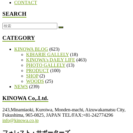
CONTACT
SEARCH
CATEGORY
KINOWA BLOG
(623)
KIHARIE GALLELY
(18)
KINOWA's DAILY LIFE
(463)
PHOTO GALLELY
(13)
PRODUCT
(100)
SHOP
(2)
WOODS
(25)
NEWS
(239)
KINOWA Co,.Ltd.
243,Minamiaoki, Kuroiwa, Monden-machi, Aizuwakamatsu City,
Fukushima, 965-0825, JAPAN TEL/FAX:+81-242774296
info@kinowa.co.jp
フォレスト・サポーターズ