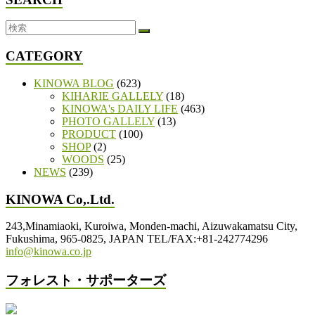
CATEGORY
KINOWA BLOG
(623)
KIHARIE GALLELY
(18)
KINOWA's DAILY LIFE
(463)
PHOTO GALLELY
(13)
PRODUCT
(100)
SHOP
(2)
WOODS
(25)
NEWS
(239)
KINOWA Co,.Ltd.
243,Minamiaoki, Kuroiwa, Monden-machi, Aizuwakamatsu City,
Fukushima, 965-0825, JAPAN TEL/FAX:+81-242774296
info@kinowa.co.jp
フォレスト・サポーターズ