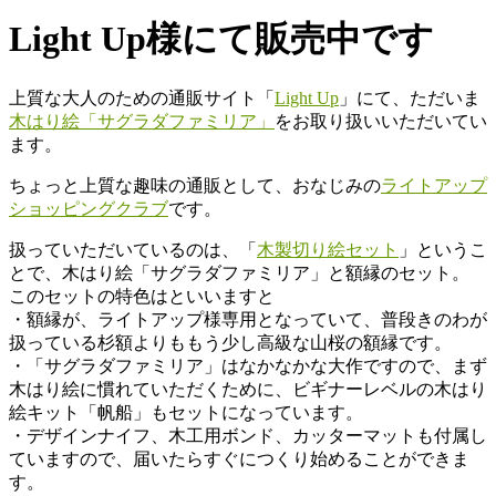
Light Up様にて販売中です
上質な大人のための通販サイト「
Light Up
」にて、ただいま
木はり絵「サグラダファミリア」
をお取り扱いいただいてい
ます。
ちょっと上質な趣味の通販として、おなじみの
ライトアップ
ショッピングクラブ
です。
扱っていただいているのは、「
木製切り絵セット
」というこ
とで、木はり絵「サグラダファミリア」と額縁のセット。
このセットの特色はといいますと
・額縁が、ライトアップ様専用となっていて、普段きのわが
扱っている杉額よりももう少し高級な山桜の額縁です。
・「サグラダファミリア」はなかなかな大作ですので、まず
木はり絵に慣れていただくために、ビギナーレベルの木はり
絵キット「帆船」もセットになっています。
・デザインナイフ、木工用ボンド、カッターマットも付属し
ていますので、届いたらすぐにつくり始めることができま
す。