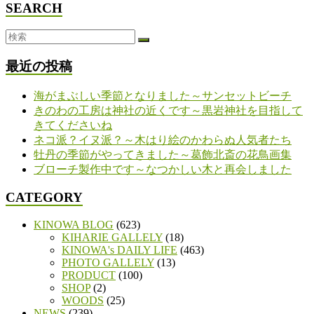
SEARCH
最近の投稿
海がまぶしい季節となりました～サンセットビーチ
きのわの工房は神社の近くです～黒岩神社を目指して
きてくださいね
ネコ派？イヌ派？～木はり絵のかわらぬ人気者たち
牡丹の季節がやってきました～葛飾北斎の花鳥画集
ブローチ製作中です～なつかしい木と再会しました
CATEGORY
KINOWA BLOG
(623)
KIHARIE GALLELY
(18)
KINOWA's DAILY LIFE
(463)
PHOTO GALLELY
(13)
PRODUCT
(100)
SHOP
(2)
WOODS
(25)
NEWS
(239)