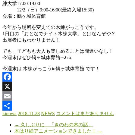
練大学17:00-19:00
わ
12/2（日）9:00-16:00(最終入場15:30)
会場：鶴ヶ城体育館
木
と
今年から場所を変えての木練がっこうです。
と
1日目の「おとなでナイト木練大学」とはなんぞや？
も
出展者にもわかりません！
に
暮
でも、子どもも大人も楽しめることは間違いなし！
ら
今週末はぜひ鶴ヶ城体育館へGo!
す。
今週末は 木練がっこうin鶴ヶ城体育館 です！
Facebook
X
Email
kinowa
2018-11-28
NEWS
コメントはまだありません
共
←
久しぶりに 「きのわの木の話」
有
木はり絵アニメーションできました！
→