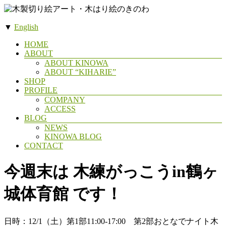
コ
ン
▼
English
テ
木
ン
メ
HOME
製
ツ
ABOUT
ニ
へ
ABOUT KINOWA
切
ュ
ス
ABOUT “KIHARIE”
ー
り
SHOP
キ
絵
PROFILE
ッ
COMPANY
ア
プ
ACCESS
ー
BLOG
NEWS
ト・
KINOWA BLOG
木
CONTACT
は
今週末は 木練がっこうin鶴ヶ
り
絵
城体育館 です！
の
き
の
日時：12/1（土）第1部11:00-17:00 第2部おとなでナイト木