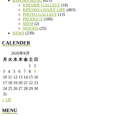
KINOWA BLOG
(623)
KIHARIE GALLELY
(18)
KINOWA's DAILY LIFE
(463)
PHOTO GALLELY
(13)
PRODUCT
(100)
SHOP
(2)
WOODS
(25)
NEWS
(239)
CALENDER
2026年8月
月
火
水
木
金
土
日
1
2
3
4
5
6
7
8
9
10
11
12
13
14
15
16
17
18
19
20
21
22
23
24
25
26
27
28
29
30
31
« 5月
MENU