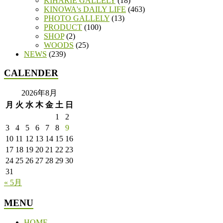
KIHARIE GALLELY
(18)
KINOWA's DAILY LIFE
(463)
PHOTO GALLELY
(13)
PRODUCT
(100)
SHOP
(2)
WOODS
(25)
NEWS
(239)
CALENDER
2026年8月
月
火
水
木
金
土
日
1
2
3
4
5
6
7
8
9
10
11
12
13
14
15
16
17
18
19
20
21
22
23
24
25
26
27
28
29
30
31
« 5月
MENU
HOME