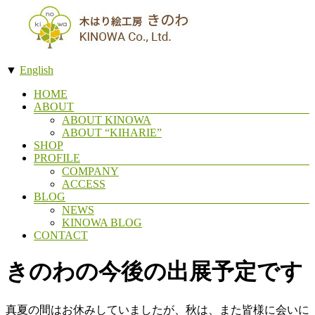
コ
ン
テ
ン
▼
English
ツ
木
へ
メ
HOME
ス
製
ABOUT
ニ
キ
ABOUT KINOWA
切
ュ
ッ
ABOUT “KIHARIE”
ー
り
プ
SHOP
絵
PROFILE
COMPANY
ア
ACCESS
ー
BLOG
NEWS
ト・
KINOWA BLOG
木
CONTACT
は
きのわの今後の出展予定です
り
絵
の
真夏の間はお休みしていましたが、秋は、また皆様に会いに