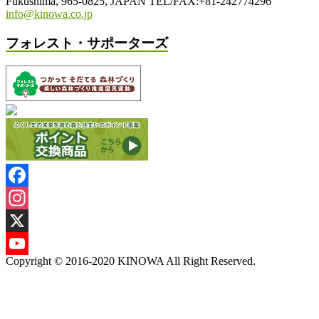
Fukushima, 965-0825, JAPAN TEL/FAX:+81-242774296
info@kinowa.co.jp
フォレスト・サポーターズ
Facebook
Instagram
X
Copyright © 2016-2020 KINOWA All Right Reserved.
YouTube
Channel