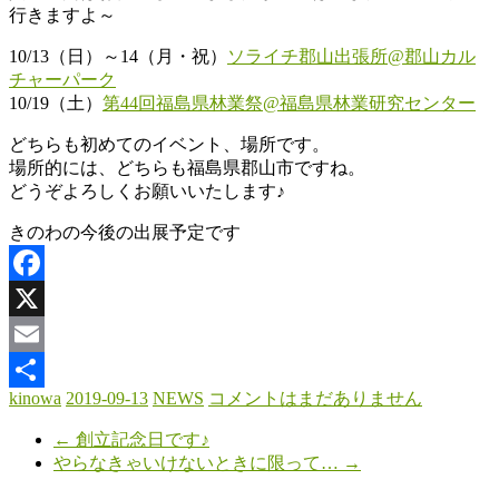
き
行きますよ～
の
10/13（日）～14（月・祝）
ソライチ郡山出張所@郡山カル
わ
チャーパーク
10/19（土）
第44回福島県林業祭@福島県林業研究センター
木
と
どちらも初めてのイベント、場所です。
と
場所的には、どちらも福島県郡山市ですね。
も
どうぞよろしくお願いいたします♪
に
きのわの今後の出展予定です
暮
ら
す。
Facebook
X
Email
kinowa
2019-09-13
NEWS
コメントはまだありません
共
←
創立記念日です♪
有
やらなきゃいけないときに限って…
→