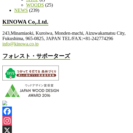
WOODS
(25)
NEWS
(239)
KINOWA Co,.Ltd.
243,Minamiaoki, Kuroiwa, Monden-machi, Aizuwakamatsu City,
Fukushima, 965-0825, JAPAN TEL/FAX:+81-242774296
info@kinowa.co.jp
フォレスト・サポーターズ
Facebook
Instagram