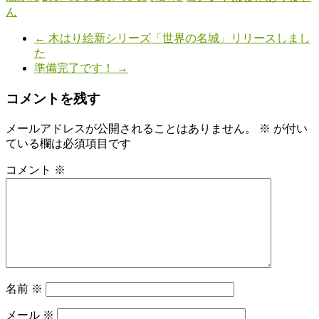
共
ん
有
←
木はり絵新シリーズ「世界の名城」リリースしまし
た
準備完了です！
→
コメントを残す
メールアドレスが公開されることはありません。
※
が付い
ている欄は必須項目です
コメント
※
名前
※
メール
※