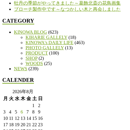
牡丹の季節がやってきました～葛飾北斎の花鳥画集
ブローチ製作中です～なつかしい木と再会しました
CATEGORY
KINOWA BLOG
(623)
KIHARIE GALLELY
(18)
KINOWA's DAILY LIFE
(463)
PHOTO GALLELY
(13)
PRODUCT
(100)
SHOP
(2)
WOODS
(25)
NEWS
(239)
CALENDER
2026年8月
月
火
水
木
金
土
日
1
2
3
4
5
6
7
8
9
10
11
12
13
14
15
16
17
18
19
20
21
22
23