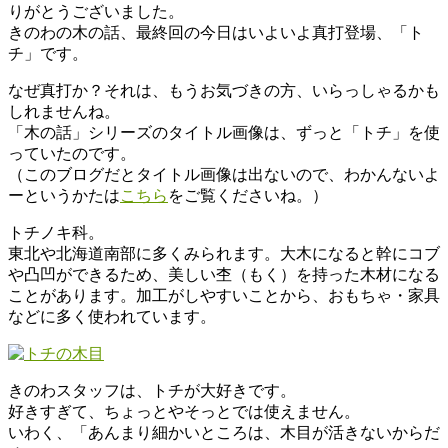
りがとうございました。
わ
きのわの木の話、最終回の今日はいよいよ真打登場、「ト
チ」です。
木
と
なぜ真打か？それは、もうお気づきの方、いらっしゃるかも
と
しれませんね。
も
「木の話」シリーズのタイトル画像は、ずっと「トチ」を使
に
っていたのです。
暮
（このブログだとタイトル画像は出ないので、わかんないよ
ら
ーというかたは
こちら
をご覧くださいね。）
す。
トチノキ科。
東北や北海道南部に多くみられます。大木になると幹にコブ
や凸凹ができるため、美しい杢（もく）を持った木材になる
ことがあります。加工がしやすいことから、おもちゃ・家具
などに多く使われています。
きのわスタッフは、トチが大好きです。
好きすぎて、ちょっとやそっとでは使えません。
いわく、「あんまり細かいところは、木目が活きないからだ