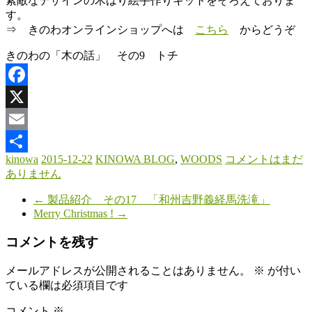
素敵なデザインの木はり絵手作りキットをそろえておりま
す。
⇒ きのわオンラインショップへは
こちら
からどうぞ
きのわの「木の話」 その9 トチ
Facebook
X
Email
kinowa
2015-12-22
KINOWA BLOG
,
WOODS
コメントはまだ
共
ありません
有
←
製品紹介 その17 「和州吉野義経馬洗滝」
Merry Christmas !
→
コメントを残す
メールアドレスが公開されることはありません。
※
が付い
ている欄は必須項目です
コメント
※