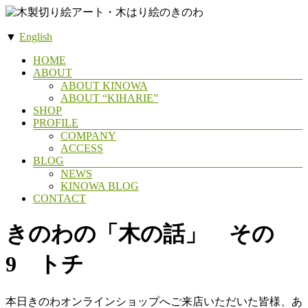
コ
ン
▼
English
テ
木
ン
メ
HOME
製
ツ
ABOUT
ニ
へ
ABOUT KINOWA
切
ュ
ス
ABOUT “KIHARIE”
ー
り
SHOP
キ
絵
PROFILE
ッ
COMPANY
ア
プ
ACCESS
ー
BLOG
NEWS
ト・
KINOWA BLOG
木
CONTACT
は
きのわの「木の話」 その
り
絵
9 トチ
の
き
の
本日きのわオンラインショップへご来店いただいた皆様、あ