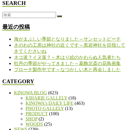
SEARCH
最近の投稿
海がまぶしい季節となりました～サンセットビーチ
きのわの工房は神社の近くです～黒岩神社を目指して
きてくださいね
ネコ派？イヌ派？～木はり絵のかわらぬ人気者たち
牡丹の季節がやってきました～葛飾北斎の花鳥画集
ブローチ製作中です～なつかしい木と再会しました
CATEGORY
KINOWA BLOG
(623)
KIHARIE GALLELY
(18)
KINOWA's DAILY LIFE
(463)
PHOTO GALLELY
(13)
PRODUCT
(100)
SHOP
(2)
WOODS
(25)
NEWS
(239)